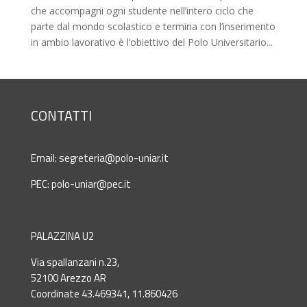
che accompagni ogni studente nell’intero ciclo che
parte dal mondo scolastico e termina con l’inserimento
in ambio lavorativo è l’obiettivo del Polo Universitario...
CONTATTI
Email:
segreteria@polo-uniar.it
PEC:
polo-uniar@pec.it
PALAZZINA U2
Via spallanzani n.23,
52100 Arezzo AR
Coordinate 43.469341, 11.860426