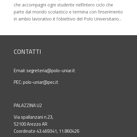
che accompagni ogni studente nell’intero ciclo che
parte dal mondo scolastico e termina con l’inserimento
in ambio lavorativo è l’obiettivo del Polo Universitario...
CONTATTI
Email:
segreteria@polo-uniar.it
PEC:
polo-uniar@pec.it
PALAZZINA U2
Via spallanzani n.23,
52100 Arezzo AR
Coordinate 43.469341, 11.860426