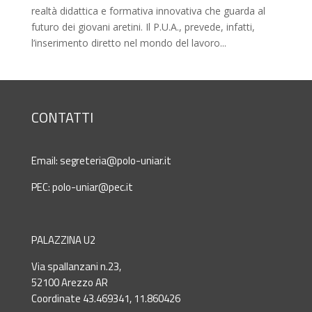
realtà didattica e formativa innovativa che guarda al
futuro dei giovani aretini. Il P.U.A., prevede, infatti,
l’inserimento diretto nel mondo del lavoro...
CONTATTI
Email:
segreteria@polo-uniar.it
PEC:
polo-uniar@pec.it
PALAZZINA U2
Via spallanzani n.23,
52100 Arezzo AR
Coordinate 43.469341, 11.860426