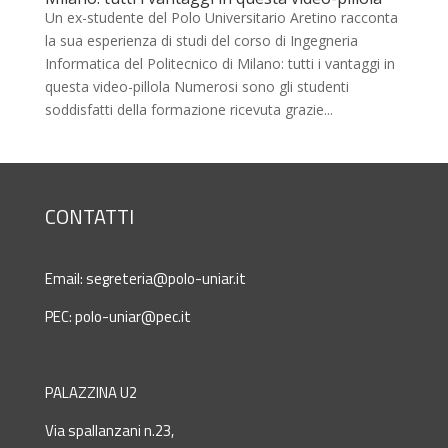
Un ex-studente del Polo Universitario Aretino racconta
la sua esperienza di studi del corso di Ingegneria
Informatica del Politecnico di Milano: tutti i vantaggi in
questa video-pillola Numerosi sono gli studenti
soddisfatti della formazione ricevuta grazie...
CONTATTI
Email:
segreteria@polo-uniar.it
PEC:
polo-uniar@pec.it
PALAZZINA U2
Via spallanzani n.23,