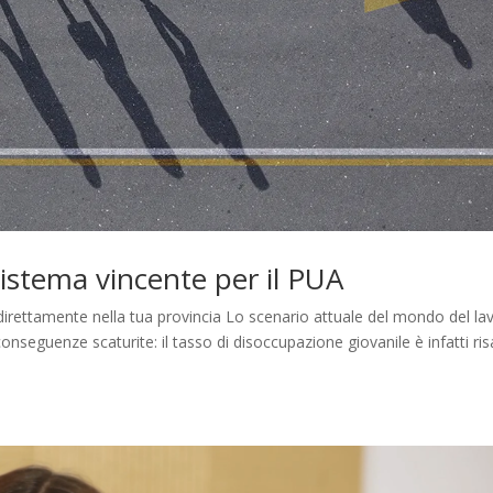
sistema vincente per il PUA
 direttamente nella tua provincia Lo scenario attuale del mondo del la
nseguenze scaturite: il tasso di disoccupazione giovanile è infatti ris