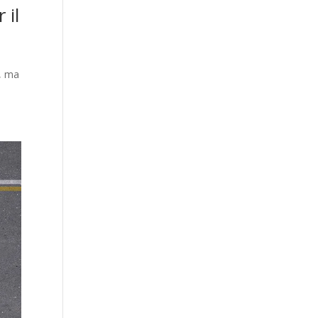
 il
o, ma