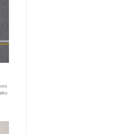
voro
alito