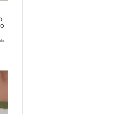
o
eo-
olo