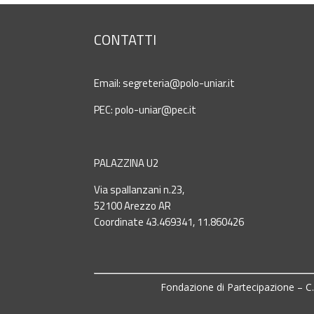
CONTATTI
Email:
segreteria@polo-uniar.it
PEC:
polo-uniar@pec.it
PALAZZINA U2
Via spallanzani n.23,
52100 Arezzo AR
Coordinate 43.469341, 11.860426
Fondazione di Partecipazione – C