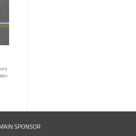
voro
alito
MAIN SPONSOR