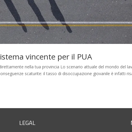
sistema vincente per il PUA
 direttamente nella tua provincia Lo scenario attuale del mondo del la
nseguenze scaturite: il tasso di disoccupazione giovanile è infatti ris
LEGAL