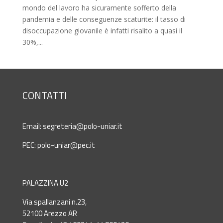
mondo del lavoro ha sicuramente sofferto della
pandemia e delle conseguenze scaturite: il tasso di
disoccupazione giovanile è infatti risalito a quasi il
30%,...
CONTATTI
Email:
segreteria@polo-uniar.it
PEC:
polo-uniar@pec.it
PALAZZINA U2
Via spallanzani n.23,
52100 Arezzo AR