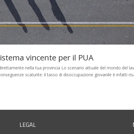
sistema vincente per il PUA
 direttamente nella tua provincia Lo scenario attuale del mondo del la
nseguenze scaturite: il tasso di disoccupazione giovanile è infatti ris
LEGAL