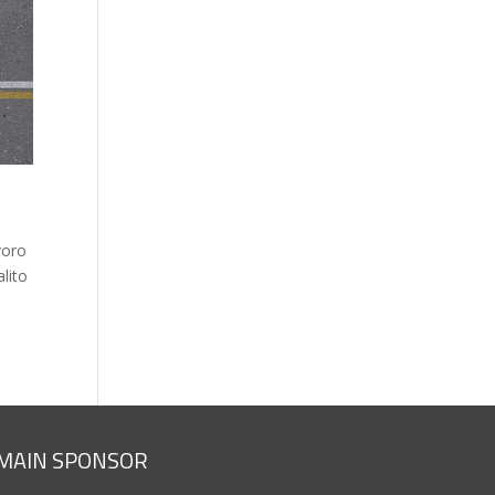
voro
alito
MAIN SPONSOR